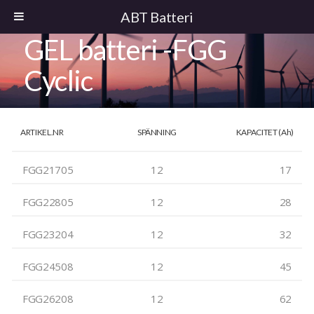
ABT Batteri
GEL batteri -FGG
Cyclic
ARTIKEL.NR
SPÄNNING
KAPACITET (Ah)
FGG21705
12
17
FGG22805
12
28
FGG23204
12
32
FGG24508
12
45
FGG26208
12
62