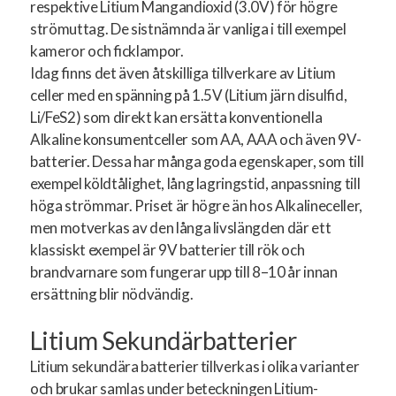
respektive Litium Mangandioxid (3.0V) för högre
strömuttag. De sistnämnda är vanliga i till exempel
kameror och ficklampor.
Idag finns det även åtskilliga tillverkare av Litium
celler med en spänning på 1.5V (Litium järn disulfid,
Li/FeS2) som direkt kan ersätta konventionella
Alkaline konsumentceller som AA, AAA och även 9V-
batterier. Dessa har många goda egenskaper, som till
exempel köldtålighet, lång lagringstid, anpassning till
höga strömmar. Priset är högre än hos Alkalineceller,
men motverkas av den långa livslängden där ett
klassiskt exempel är 9V batterier till rök och
brandvarnare som fungerar upp till 8–10 år innan
ersättning blir nödvändig.
Litium Sekundärbatterier
Litium sekundära batterier tillverkas i olika varianter
och brukar samlas under beteckningen Litium-