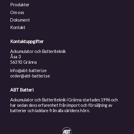
Produkter
Om oss
Dokument
Kontakt
Kontaktuppgifter
Ackumulator och Batteriteknik
Åsa 3
563 92 Gränna
info@abt-batteri.se
order@abt-batteri.se
ABT Batteri
Ackumulator och Batteriteknik i Gränna startades 1996 och
har sedan dess erfarenhet från import och försäljning av
batterier och laddare från alla världens hörn.