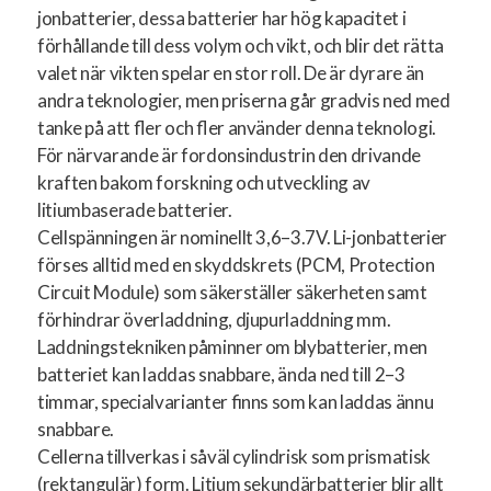
jonbatterier, dessa batterier har hög kapacitet i
förhållande till dess volym och vikt, och blir det rätta
valet när vikten spelar en stor roll. De är dyrare än
andra teknologier, men priserna går gradvis ned med
tanke på att fler och fler använder denna teknologi.
För närvarande är fordonsindustrin den drivande
kraften bakom forskning och utveckling av
litiumbaserade batterier.
Cellspänningen är nominellt 3,6–3.7V. Li-jonbatterier
förses alltid med en skyddskrets (PCM, Protection
Circuit Module) som säkerställer säkerheten samt
förhindrar överladdning, djupurladdning mm.
Laddningstekniken påminner om blybatterier, men
batteriet kan laddas snabbare, ända ned till 2–3
timmar, specialvarianter finns som kan laddas ännu
snabbare.
Cellerna tillverkas i såväl cylindrisk som prismatisk
(rektangulär) form. Litium sekundärbatterier blir allt