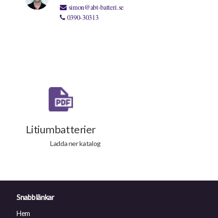
simon@abt-batteri.se
0390-30313
Litiumbatterier
Ladda ner katalog
Snabblänkar
Hem