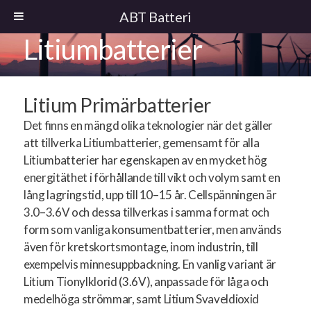
ABT Batteri
Litiumbatterier
Litium Primärbatterier
Det finns en mängd olika teknologier när det gäller
att tillverka Litiumbatterier, gemensamt för alla
Litiumbatterier har egenskapen av en mycket hög
energitäthet i förhållande till vikt och volym samt en
lång lagringstid, upp till 10–15 år. Cellspänningen är
3.0–3.6V och dessa tillverkas i samma format och
form som vanliga konsumentbatterier, men används
även för kretskortsmontage, inom industrin, till
exempelvis minnesuppbackning. En vanlig variant är
Litium Tionylklorid (3.6V), anpassade för låga och
medelhöga strömmar, samt Litium Svaveldioxid