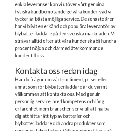
enkla leveranser kan vi utöver vårt genuina
fysiska kundbemötande ge våra kunder, vad vi
tycker är, bästa möjliga service. De senaste åren
har vi blivit en erkänd och populära leverantör av
blybatteriladdare på den svenska marknaden. Vi
strävar alltid efter att våra kunder ska bli hundra
procent nöjda och därmed återkommande
kunder till oss.
Kontakta oss redan idag
Har du frågor om vårt sortiment, priser eller
annat som rör blybatteriladdare är du varmt
välkommen att kontakta oss. Med genuin
personlig service, bred kompetens och lång
erfarenhet inom branschen ser vi till att hjälpa
dig att hitta rätt typ av batterier och
blybatteriladdare och andra produkter som
passar just dina behov. Välkommen in till oss på