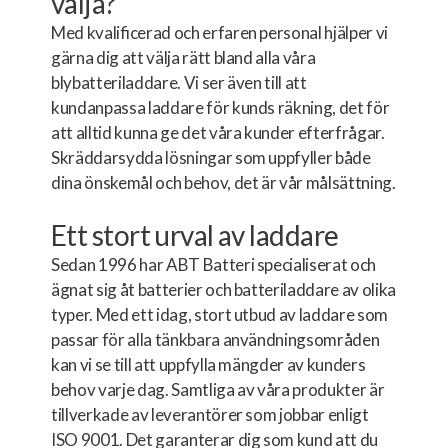
välja?
Med kvalificerad och erfaren personal hjälper vi
gärna dig att välja rätt bland alla våra
blybatteriladdare. Vi ser även till att
kundanpassa laddare för kunds räkning, det för
att alltid kunna ge det våra kunder efterfrågar.
Skräddarsydda lösningar som uppfyller både
dina önskemål och behov, det är vår målsättning.
Ett stort urval av laddare
Sedan 1996 har ABT Batteri specialiserat och
ägnat sig åt batterier och batteriladdare av olika
typer. Med ett idag, stort utbud av laddare som
passar för alla tänkbara användningsområden
kan vi se till att uppfylla mängder av kunders
behov varje dag. Samtliga av våra produkter är
tillverkade av leverantörer som jobbar enligt
ISO 9001. Det garanterar dig som kund att du