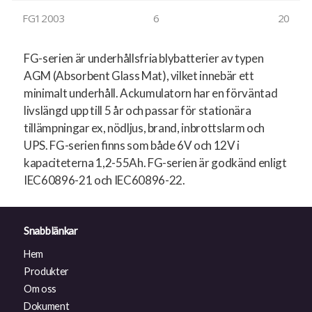
FG12003
6
20
FG-serien är underhållsfria blybatterier av typen
AGM (Absorbent Glass Mat), vilket innebär ett
minimalt underhåll. Ackumulatorn har en förväntad
livslängd upp till 5 år och passar för stationära
tillämpningar ex, nödljus, brand, inbrottslarm och
UPS. FG-serien finns som både 6V och 12V i
kapaciteterna 1,2-55Ah. FG-serien är godkänd enligt
IEC60896-21 och IEC60896-22.
Snabblänkar
Hem
Produkter
Om oss
Dokument