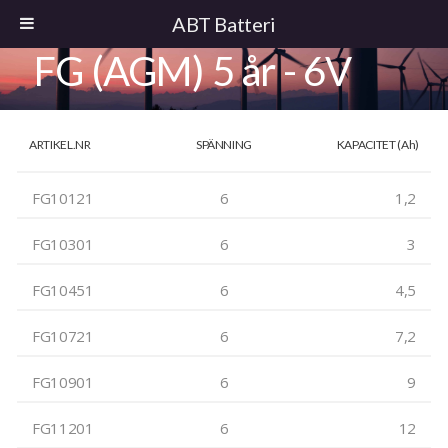
ABT Batteri
FG (AGM) 5 år - 6V
ARTIKEL.NR
SPÄNNING
KAPACITET (Ah)
FG10121
6
1,2
FG10301
6
3
FG10451
6
4,5
FG10721
6
7,2
FG10901
6
9
FG11201
6
12