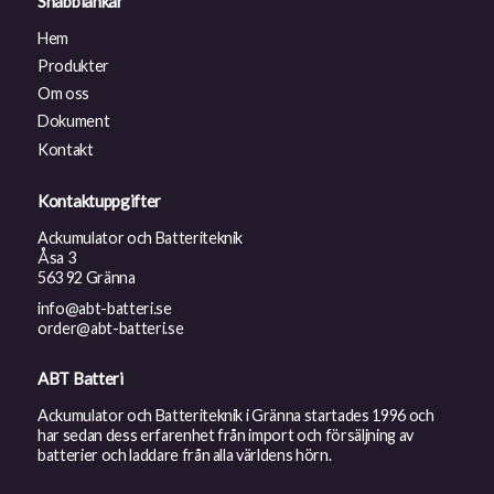
Snabblänkar
Hem
Produkter
Om oss
Dokument
Kontakt
Kontaktuppgifter
Ackumulator och Batteriteknik
Åsa 3
563 92 Gränna
info@abt-batteri.se
order@abt-batteri.se
ABT Batteri
Ackumulator och Batteriteknik i Gränna startades 1996 och
har sedan dess erfarenhet från import och försäljning av
batterier och laddare från alla världens hörn.