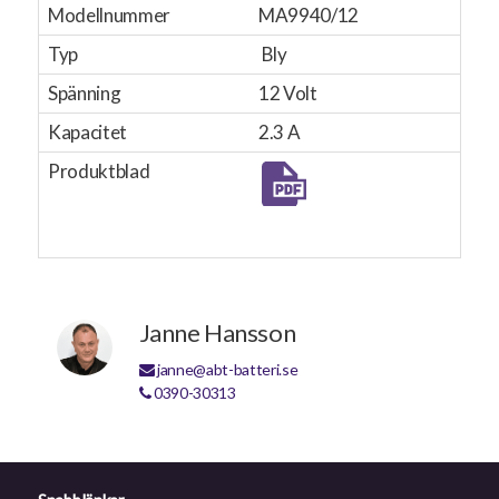
Modellnummer
MA9940/12
Typ
Bly
Spänning
12 Volt
Kapacitet
2.3 A
Produktblad
Janne Hansson
janne@abt-batteri.se
0390-30313