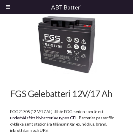
ABT Batteri
FGS Gelebatteri 12V/17 Ah
FGG21705 (12 V/17 Ah) tillhör FGG-serien som är ett
underhållsfritt blybatteri av typen GEL
. Batteriet passar för
cykliska samt stationära tillämpningar ex, nödljus, brand,
inbrottslarm och UPS.