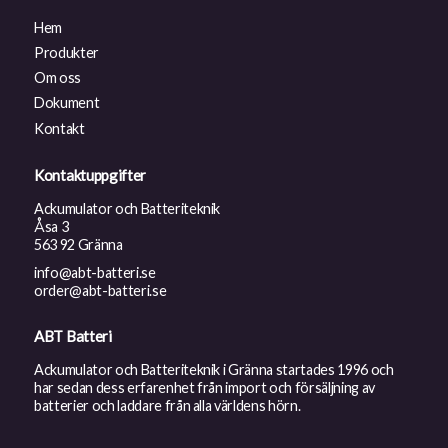
Hem
Produkter
Om oss
Dokument
Kontakt
Kontaktuppgifter
Ackumulator och Batteriteknik
Åsa 3
563 92 Gränna
info@abt-batteri.se
order@abt-batteri.se
ABT Batteri
Ackumulator och Batteriteknik i Gränna startades 1996 och
har sedan dess erfarenhet från import och försäljning av
batterier och laddare från alla världens hörn.