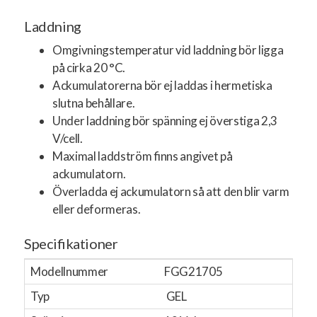
Laddning
Omgivningstemperatur vid laddning bör ligga
på cirka 20 °C.
Ackumulatorerna bör ej laddas i hermetiska
slutna behållare.
Under laddning bör spänning ej överstiga 2,3
V/cell.
Maximal laddström finns angivet på
ackumulatorn.
Överladda ej ackumulatorn så att den blir varm
eller deformeras.
Specifikationer
Modellnummer
FGG21705
Typ
GEL