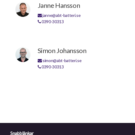
Janne Hansson
janne@abt-batteri.se
0390-30313
Simon Johansson
simon@abt-batteri.se
0390-30313
Snabblänkar