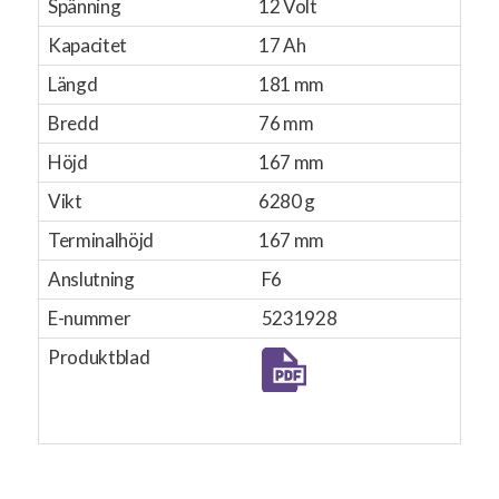
Spänning
12 Volt
Kapacitet
17 Ah
Längd
181 mm
Bredd
76 mm
Höjd
167 mm
Vikt
6280 g
Terminalhöjd
167 mm
Anslutning
F6
E-nummer
5231928
Produktblad