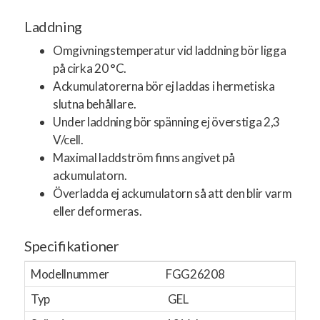
Laddning
Omgivningstemperatur vid laddning bör ligga
på cirka 20 °C.
Ackumulatorerna bör ej laddas i hermetiska
slutna behållare.
Under laddning bör spänning ej överstiga 2,3
V/cell.
Maximal laddström finns angivet på
ackumulatorn.
Överladda ej ackumulatorn så att den blir varm
eller deformeras.
Specifikationer
Modellnummer
FGG26208
Typ
GEL