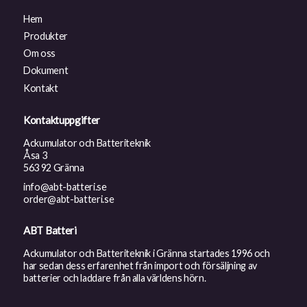
Hem
Produkter
Om oss
Dokument
Kontakt
Kontaktuppgifter
Ackumulator och Batteriteknik
Åsa 3
563 92 Gränna
info@abt-batteri.se
order@abt-batteri.se
ABT Batteri
Ackumulator och Batteriteknik i Gränna startades 1996 och
har sedan dess erfarenhet från import och försäljning av
batterier och laddare från alla världens hörn.