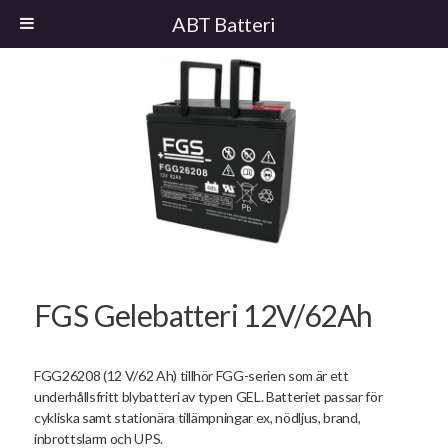
ABT Batteri
FGS Gelebatteri 12V/62Ah
FGG26208 (12 V/62 Ah) tillhör FGG-serien som är ett
underhållsfritt blybatteri av typen GEL. Batteriet passar för
cykliska samt stationära tillämpningar ex, nödljus, brand,
inbrottslarm och UPS.