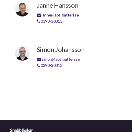
Janne Hansson
janne@abt-batteri.se
0390-30313
Simon Johansson
simon@abt-batteri.se
0390-30313
Snabblänkar