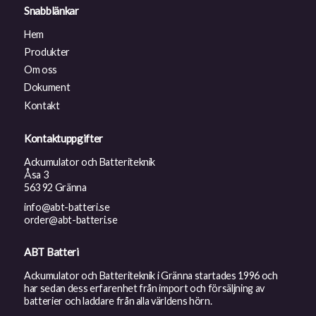
Snabblänkar
Hem
Produkter
Om oss
Dokument
Kontakt
Kontaktuppgifter
Ackumulator och Batteriteknik
Åsa 3
563 92 Gränna
info@abt-batteri.se
order@abt-batteri.se
ABT Batteri
Ackumulator och Batteriteknik i Gränna startades 1996 och
har sedan dess erfarenhet från import och försäljning av
batterier och laddare från alla världens hörn.