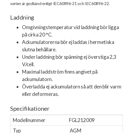
serien är godkänd enligt IEC60896-21 och IEC60896-22.
Laddning
Omgivningstemperatur vid laddning bör ligga
på cirka 20 °C.
Ackumulatorerna bör ej laddas i hermetiska
slutna behållare.
Under laddning bör spänning ej överstiga 2,3
V/cell.
Maximal laddström finns angivet på
ackumulatorn.
Överladda ej ackumulatorn så att den blir varm
eller deformeras.
Specifikationer
Modellnummer
FGL212009
Typ
AGM