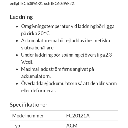
enligt IEC60896-21 och IEC60896-22.
Laddning
Omgivningstemperatur vid laddning bör ligga
på cirka 20 °C.
Ackumulatorerna bör ej laddas i hermetiska
slutna behållare.
Under laddning bör spänning ej överstiga 2,3
V/cell.
Maximal laddström finns angivet på
ackumulatorn.
Överladda ej ackumulatorn så att den blir varm
eller deformeras.
Specifikationer
Modellnummer
FG20121A
Typ
AGM