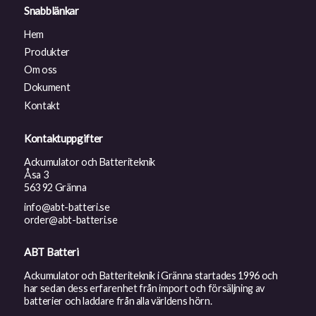
Snabblänkar
Hem
Produkter
Om oss
Dokument
Kontakt
Kontaktuppgifter
Ackumulator och Batteriteknik
Åsa 3
563 92 Gränna
info@abt-batteri.se
order@abt-batteri.se
ABT Batteri
Ackumulator och Batteriteknik i Gränna startades 1996 och
har sedan dess erfarenhet från import och försäljning av
batterier och laddare från alla världens hörn.