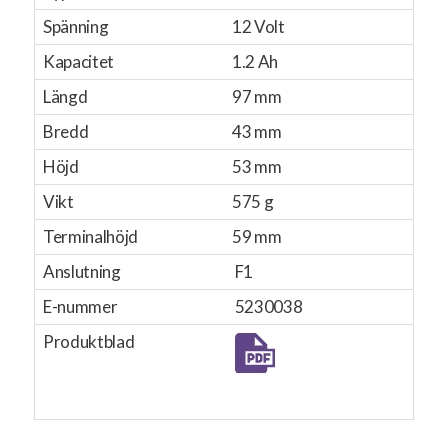
Spänning
12 Volt
Kapacitet
1.2 Ah
Längd
97 mm
Bredd
43 mm
Höjd
53 mm
Vikt
575 g
Terminalhöjd
59 mm
Anslutning
F1
E-nummer
5230038
Produktblad