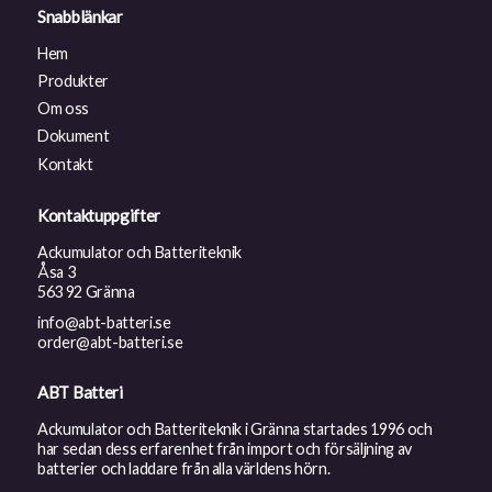
Snabblänkar
Hem
Produkter
Om oss
Dokument
Kontakt
Kontaktuppgifter
Ackumulator och Batteriteknik
Åsa 3
563 92 Gränna
info@abt-batteri.se
order@abt-batteri.se
ABT Batteri
Ackumulator och Batteriteknik i Gränna startades 1996 och
har sedan dess erfarenhet från import och försäljning av
batterier och laddare från alla världens hörn.