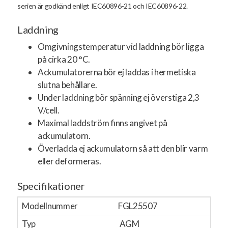
serien är godkänd enligt IEC60896-21 och IEC60896-22.
Laddning
Omgivningstemperatur vid laddning bör ligga
på cirka 20 °C.
Ackumulatorerna bör ej laddas i hermetiska
slutna behållare.
Under laddning bör spänning ej överstiga 2,3
V/cell.
Maximal laddström finns angivet på
ackumulatorn.
Överladda ej ackumulatorn så att den blir varm
eller deformeras.
Specifikationer
Modellnummer
FGL25507
Typ
AGM