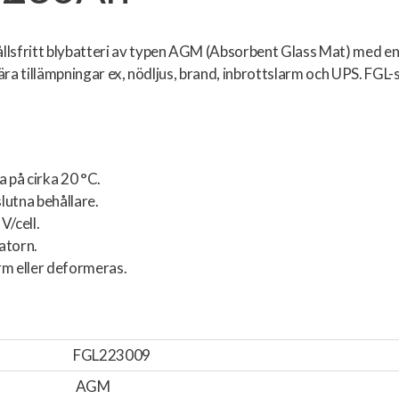
hållsfritt blybatteri av typen AGM (Absorbent Glass Mat) med e
onära tillämpningar ex, nödljus, brand, inbrottslarm och UPS. FGL-s
 på cirka 20 °C.
lutna behållare.
V/cell.
atorn.
rm eller deformeras.
FGL223009
AGM