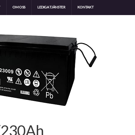
T
OM OSS
LEDIGA TJÄNSTER
KONTAKT
V/230Ah