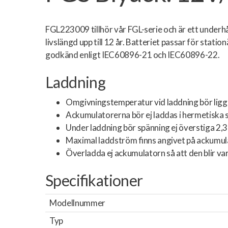
FGL223009 tillhör vår FGL-serie och är ett under
livslängd upp till 12 år. Batteriet passar för stati
godkänd enligt IEC60896-21 och IEC60896-22.
Laddning
Omgivningstemperatur vid laddning bör ligga
Ackumulatorerna bör ej laddas i hermetiska s
Under laddning bör spänning ej överstiga 2,3 
Maximal laddström finns angivet på ackumul
Överladda ej ackumulatorn så att den blir va
Specifikationer
Modellnummer
Typ