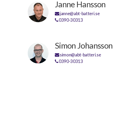
Janne Hansson
janne@abt-batteri.se
0390-30313
Simon Johansson
simon@abt-batteri.se
0390-30313