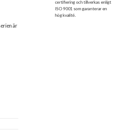
certifiering och tillverkas enligt
ISO 9001 som garanterar en
hög kvalité.
n
erien är