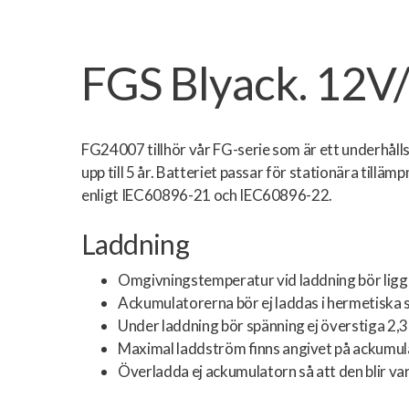
FGS Blyack. 12V
FG24007 tillhör vår FG-serie som är ett underhå
upp till 5 år. Batteriet passar för stationära tilla
enligt IEC60896-21 och IEC60896-22.
Laddning
Omgivningstemperatur vid laddning bör ligga
Ackumulatorerna bör ej laddas i hermetiska s
Under laddning bör spänning ej överstiga 2,3 
Maximal laddström finns angivet på ackumul
Överladda ej ackumulatorn så att den blir va