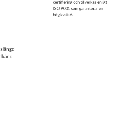
certifiering och tillverkas enligt
ISO 9001 som garanterar en
hög kvalité.
vslängd
odkänd